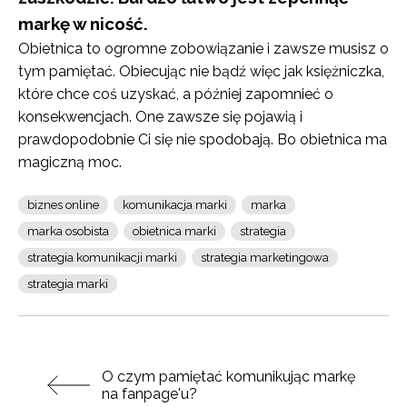
markę w nicość.
Obietnica to ogromne zobowiązanie i zawsze musisz o
tym pamiętać. Obiecując nie bądź więc jak księżniczka,
które chce coś uzyskać, a później zapomnieć o
konsekwencjach. One zawsze się pojawią i
prawdopodobnie Ci się nie spodobają. Bo obietnica ma
magiczną moc.
biznes online
komunikacja marki
marka
marka osobista
obietnica marki
strategia
strategia komunikacji marki
strategia marketingowa
strategia marki
Poprzedni post:
O czym pamiętać komunikując markę
na fanpage'u?