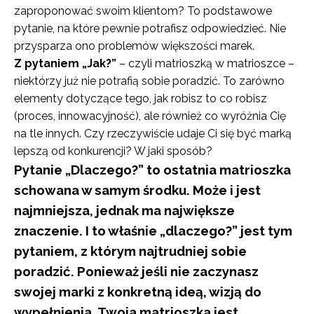
zaproponować swoim klientom? To podstawowe
pytanie, na które pewnie potrafisz odpowiedzieć. Nie
przysparza ono problemów większości marek.
Z pytaniem „Jak?”
– czyli matrioszką w matrioszce –
niektórzy już nie potrafią sobie poradzić. To zarówno
elementy dotyczące tego, jak robisz to co robisz
(proces, innowacyjność), ale również co wyróżnia Cię
na tle innych. Czy rzeczywiście udaje Ci się być marką
lepszą od konkurencji? W jaki sposób?
Pytanie „Dlaczego?” to ostatnia matrioszka
schowana w samym środku. Może i jest
najmniejsza, jednak ma największe
znaczenie. I to właśnie „dlaczego?” jest tym
pytaniem, z którym najtrudniej sobie
poradzić. Ponieważ jeśli nie zaczynasz
swojej marki z konkretną ideą, wizją do
wypełnienia, Twoja matrioszka jest