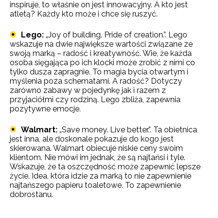
inspiruje, to właśnie on jest innowacyjny. A kto jest
atletą? Każdy kto może i chce się ruszyć.
Lego:
„Joy of building. Pride of creation.”. Lego
wskazuje na dwie największe wartości związane ze
swoją marką – radość i kreatywność. Wie, że każda
osoba sięgająca po ich klocki może zrobić z nimi co
tylko dusza zapragnie. To magia bycia otwartym i
myślenia poza schematami. A radość? Dotyczy
zarówno zabawy w pojedynkę jak i razem z
przyjaciółmi czy rodziną. Lego zbliża, zapewnia
pozytywne emocje.
Walmart:
„Save money. Live better.”. Ta obietnica
jest inna, ale doskonale pokazuje do kogo jest
skierowana. Walmart obiecuje niskie ceny swoim
klientom. Nie mówi im jednak, że są najtańsi i tyle.
Wskazuje, że ta oszczędność może zapewnić lepsze
życie. Idea, która idzie za marką to nie zapewnienie
najtańszego papieru toaletowe. To zapewnienie
dobrostanu.