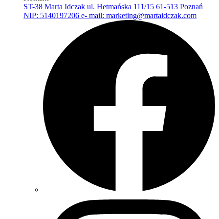
ST-38 Marta Idczak ul. Hetmańska 111/15 61-513 Poznań
NIP: 5140197206 e- mail: marketing@martaidczak.com