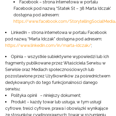
Facebook
–
strona internetowa w portalu
Facebook pod nazwą “Statek St – 38 Marta Idczak’
dostępna pod adresem:
https://www.facebook.com/StorytellingSocialMedia
LinkedIn
–
strona internetowa w portalu Facebook
pod nazwą “Marta Idczak” dostępna pod adresem:
https://www.linkedin.com/in/marta-idczak/
;
Opinia
– wszystkie subiektywne wypowiedzi lub ich
fragmenty publikowane przez Właściciela Serwisu w
Serwisie oraz Mediach społecznościowych lub
pozostawione przez Użytkowników za pośrednictwem
dedykowanych do tego funkcjonalności danego
serwisu;
Polityka opinii
– niniejszy dokument;
Produkt
– każdy towar lub usługa, w tym usługi
cyfrowe, treści cyfrowe, prawa i obowiązki wynikające
ze stosunków cywilnoprawnych; towar w rozumieniu