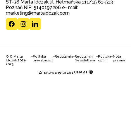
ST-38 Marta Idczak ul. Hetmańska 111/15 61-513
Poznań NIP: 5140197206 e- mail:
marketing@martaidczak.com
© © Marta
Polityka
Regulamin
Regulamin
Polityka
Nota
Idczak 2021-
prywatności
Newslettera
opinii
prawna
2023
CHART ⓢ
Zmalowane przez