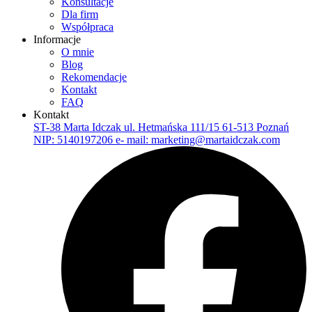
Konsultacje
Dla firm
Współpraca
Informacje
O mnie
Blog
Rekomendacje
Kontakt
FAQ
Kontakt
ST-38 Marta Idczak ul. Hetmańska 111/15 61-513 Poznań
NIP: 5140197206 e- mail: marketing@martaidczak.com