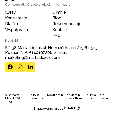
Co mogę dla Ciebie zrobić?
Informacje
Kursy
O mnie
Konsultacje
Blog
Dla firm
Rekomendacje
Współpraca
Kontakt
FAQ
Kontakt
ST-38 Marta Idczak ul. Hetmańska 111/15 61-513
Poznań NIP: 5140197206 e- mail:
marketing@martaidczak.com
© © Marta
Polityka
Regulamin
Regulamin
Polityka
Nota
Idczak 2021-
prywatności
Newslettera
opinii
prawna
2023
CHART ⓢ
Zmalowane przez