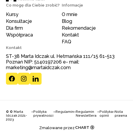
Co mogę dla Ciebie zrobić?
Informacje
Kursy
O mnie
Konsultacje
Blog
Dla firm
Rekomendacje
Współpraca
Kontakt
FAQ
Kontakt
ST-38 Marta Idczak ul. Hetmańska 111/15 61-513
Poznań NIP: 5140197206 e- mail:
marketing@martaidczak.com
© © Marta
Polityka
Regulamin
Regulamin
Polityka
Nota
Idczak 2021-
prywatności
Newslettera
opinii
prawna
2023
CHART ⓢ
Zmalowane przez