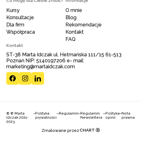
Co mogę dla Ciebie zrobić?
Informacje
Kursy
O mnie
Konsultacje
Blog
Dla firm
Rekomendacje
Współpraca
Kontakt
FAQ
Kontakt
ST-38 Marta Idczak ul. Hetmańska 111/15 61-513
Poznań NIP: 5140197206 e- mail:
marketing@martaidczak.com
© © Marta
Polityka
Regulamin
Regulamin
Polityka
Nota
Idczak 2021-
prywatności
Newslettera
opinii
prawna
2023
CHART ⓢ
Zmalowane przez