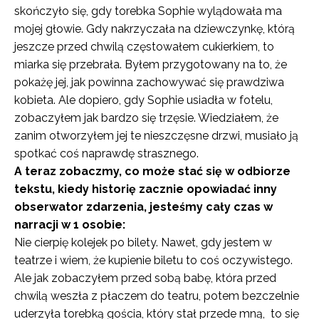
skończyło się, gdy torebka Sophie wylądowała ma
mojej głowie. Gdy nakrzyczała na dziewczynkę, którą
jeszcze przed chwilą częstowałem cukierkiem, to
miarka się przebrała. Byłem przygotowany na to, że
pokażę jej, jak powinna zachowywać się prawdziwa
kobieta. Ale dopiero, gdy Sophie usiadła w fotelu,
zobaczyłem jak bardzo się trzęsie. Wiedziałem, że
zanim otworzyłem jej te nieszczęsne drzwi, musiało ją
spotkać coś naprawdę strasznego.
A teraz zobaczmy, co może stać się w odbiorze
tekstu, kiedy historię zacznie opowiadać inny
obserwator zdarzenia, jesteśmy cały czas w
narracji w 1 osobie:
Nie cierpię kolejek po bilety. Nawet, gdy jestem w
teatrze i wiem, że kupienie biletu to coś oczywistego.
Ale jak zobaczyłem przed sobą babę, która przed
chwilą weszła z płaczem do teatru, potem bezczelnie
uderzyła torebką gościa, który stał przede mną, to się