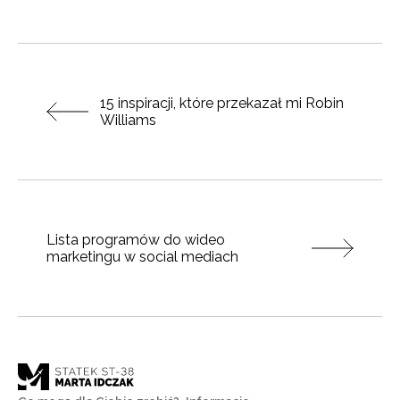
Poprzedni post:
15 inspiracji, które przekazał mi Robin
Williams
Natępny post:
Lista programów do wideo
marketingu w social mediach