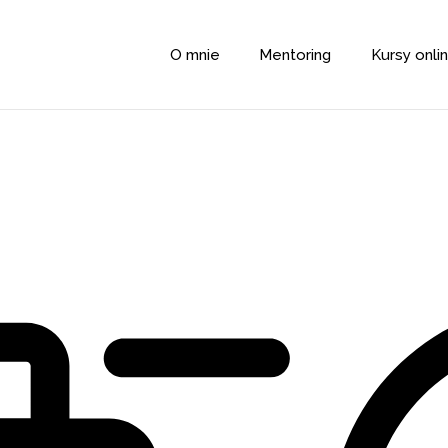
O mnie
Mentoring
Kursy onli