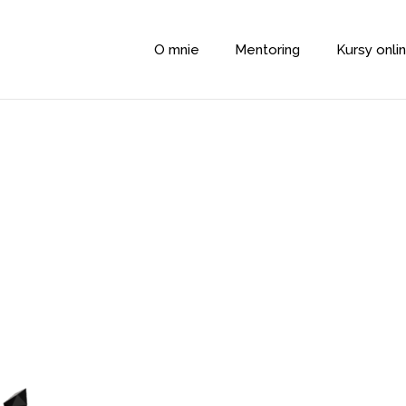
O mnie
Mentoring
Kursy onli