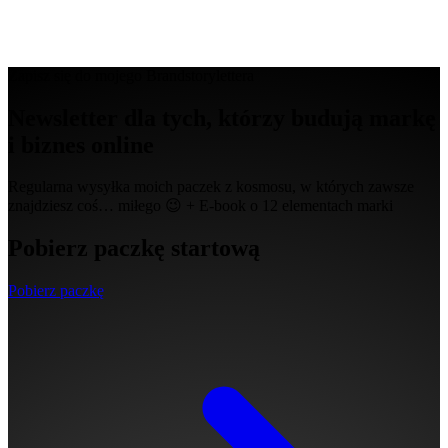
Zapisz się do mojego Brandstorylettera
Newsletter dla tych, którzy budują markę
i biznes online
Regularna wysyłka moich paczek z kosmosu, w których zawsze
znajdziesz coś… miłego 😉 + E-book o 12 elementach marki
Pobierz paczkę startową
Pobierz paczkę