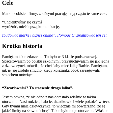
Cele
Marki osobiste i firmy, z którymi pracuję mają często te same cele:
“Chcielibyśmy się czymś
wyróżnić, mieć lepszą komunikację,
zbudować markę i biznes online”.
Pomogę Ci zrealizować ten cel.
Krótka historia
Pamiętam takie zdarzenie. To było w 3 klasie podstawowej.
Spacerowałam po boisku szkolnym i przysłuchiwałam się jak jedna
z dziewczynek mówiła, że chciałaby mieć lalkę Barbie. Pamiętam,
jak jej się zrobiło smutno, kiedy koleżanka obok zareagowała
śmiechem mówiąc:
“Zwariowałaś? To strasznie droga lalka”.
Jestem pewna, że niejedno z nas dorastało właśnie w takim
otoczeniu. Nasi rodzice, babcie, dziadkowie i wiele pokoleń wstecz.
Gdy byłam małą dziewczynką, to wiecznie mi powtarzano, że są
jakieś limity na słowo: “chcę”. Takie było moje otoczenie. Właśnie